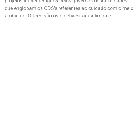
projetos implementados pelos governos destas cidades
que englobam os ODS’s referentes ao cuidado com o meio
ambiente. O foco são os objetivos: água limpa e
saneamento, energias renováveis, cidades e comunidades
sustentáveis, consumo responsável, mudanças climáticas,
vida debaixo da água, vida sobre a terra.
Voltando a pergunta do início do texto “o quão diferente
seria o combate ao vírus Covid-19 se estivéssemos mais a
frente na nossa transição para cidades mais sustentáveis?
Acredito que tudo seria diferente. Nossas cidades seriam
pensadas para os pedestres, com mais ciclovias e
transportes públicos de qualidade e automaticamente a
qualidade do ar seria muito melhor. A Aliança Europeia de
Saúde Pública afirmou que a poluição do ar provavelmente
diminui as chances de uma pessoa infectada pelo vírus
sobreviver, uma vez que o pulmão de quem convive em
regiões poluídas é mais vulnerável assim como o pulmão
de um fumante. Cidades sustentáveis contam com ruas