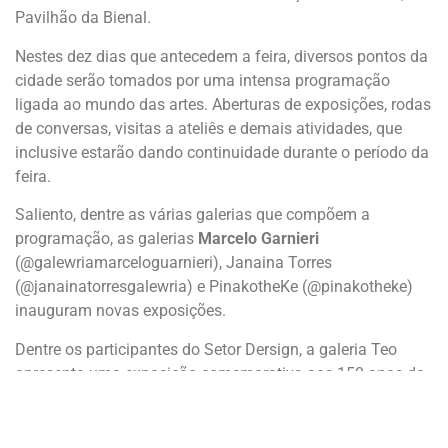
Pavilhão da Bienal.
Nestes dez dias que antecedem a feira, diversos pontos da
cidade serão tomados por uma intensa programação
ligada ao mundo das artes. Aberturas de exposições, rodas
de conversas, visitas a ateliês e demais atividades, que
inclusive estarão dando continuidade durante o período da
feira.
Saliento, dentre as várias galerias que compõem a
programação, as galerias
Marcelo Garnieri
(@galewriamarceloguarnieri), Janaina Torres
(@janainatorresgalewria) e PinakotheKe (@pinakotheke)
inauguram novas exposições.
Dentre os participantes do Setor Dersign, a galeria Teo
apresenta uma exposição comemorativa aos 150 anos do
Liceu de Artes e Ofícios e, a Deezign exibe peças clássicas
do mobiliário brasileiro, destacando a poltrona de Paulo
Mendes da Rocha.