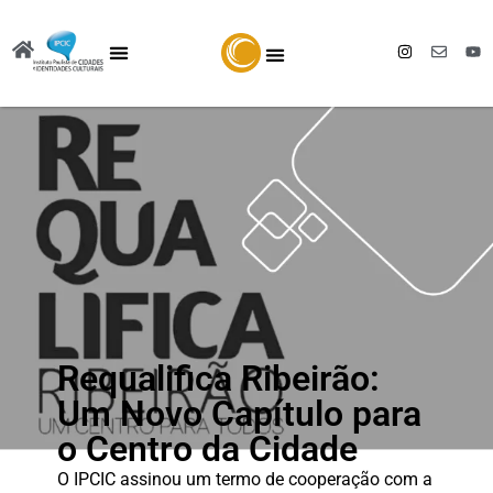
Requalifica Ribeirão:
Um Novo Capítulo para
o Centro da Cidade
O IPCIC assinou um termo de cooperação com a